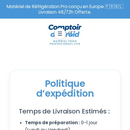
Matériel de Réfrigération Pro conçu en Europe 🇫🇷🇳🇱
Livraison 48/72h Offerte.
☰
🛒
MATÉRIEL FROID
PROFESSIONNEL CHR
VOTRE SÉLECTION
Panier
Politique
Votre panier est vide.
Ajoutez un équipement depuis une fiche produit ou
d’expédition
TVA déductible avant paiement
une collection pour préparer votre commande.
Paiement par carte, SEPA, Paypal, etc.
Assistance avant et après achat
Temps de Livraison Estimés :
Garantie 2 ans pièces
Temps de préparation :
0-1 jour
Commander
(Lundi au Vendredi).