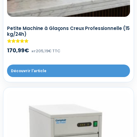
Petite Machine à Glaçons Creux Professionnelle (15
kg/24h)
Note
170,99€
205,19€ TTC
4.75
HT
sur 5
Découvrir l’article