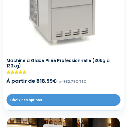
Machine à Glace Pilée Professionnelle (30kg à
130kg)
Note
À partir de 818,99€
982,79€ TTC
4.80
HT
sur 5
Choix des options