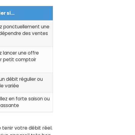
ier si…
z ponctuellement une
 dépendre des ventes
 lancer une offre
r petit comptoir
n débit régulier ou
le variée
llez en forte saison ou
passante
tenir votre débit réel.