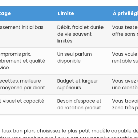
tage
Limite
À privilég
issement initial bas
Débit, froid et durée
Vous teste
de vie souvent
offre sans
limités
mpromis prix,
Un seul parfum
Vous voulez
brement et qualité
disponible
rentable su
vice
ecettes, meilleure
Budget et largeur
Vous avez u
 moyenne par client
supérieurs
une clientè
 visuel et capacité
Besoin d’espace et
Vous travai
de rotation produit
zone très 
 faux bon plan, choisissez le plus petit modèle capable de 