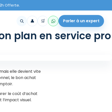
2h Offerte.
👤
🛒
Parler à un expert
bon plan en service pro
mais elle devient vite
onnel, le bon achat
omptoir.
arer le coût d’achat
 l’impact visuel.