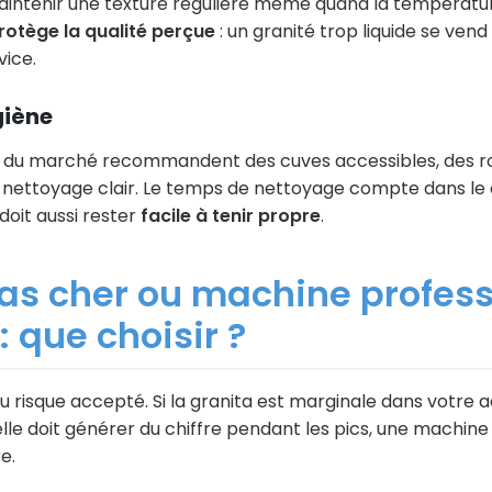
aintenir une texture régulière même quand la températ
protège la qualité perçue
: un granité trop liquide se vend
vice.
giène
s du marché recommandent des cuves accessibles, des ro
ettoyage clair. Le temps de nettoyage compte dans le c
oit aussi rester
facile à tenir propre
.
s cher ou machine profess
 que choisir ?
 risque accepté. Si la granita est marginale dans votre a
 elle doit générer du chiffre pendant les pics, une machin
e.