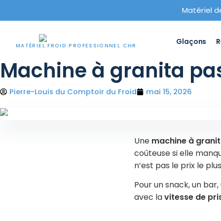
Matériel d
Glaçons
R
MATÉRIEL FROID PROFESSIONNEL CHR
Machine à granita pas 
Aller
VOTRE SÉLECTION
au
×
Panier
contenu
Pierre-Louis du Comptoir du Froid
mai 15, 2026
Chargement du panier…
TVA déductible avant paiement
Une
machine à granit
Paiement par carte, SEPA, Paypal, etc.
coûteuse si elle manque
n’est pas le prix le pl
Assistance avant et après achat
Garantie 2 ans pièces
Pour un snack, un bar,
avec la
vitesse de pri
Commander