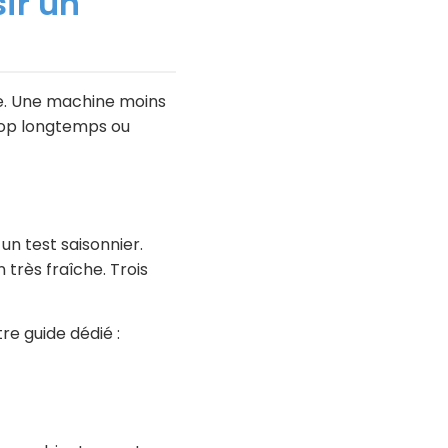
ir un
rge. Une machine moins
trop longtemps ou
un test saisonnier.
très fraîche. Trois
re guide dédié :