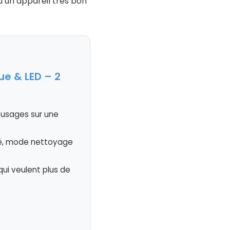
u’un appareil très bon
ue & LED – 2
 usages sur une
té, mode nettoyage
qui veulent plus de