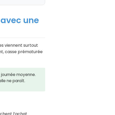
t avec une
tes viennent surtout
lent, casse prématurée
ne journée moyenne.
lle ne paraît.
nchent l’achat