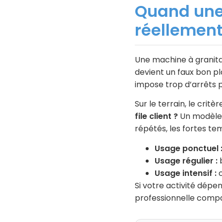
Quand une 
réellement
Une machine à granita 
devient un faux bon pla
impose trop d’arrêts p
Sur le terrain, le critèr
file client ?
Un modèle g
répétés, les fortes t
Usage ponctuel 
Usage régulier :
b
Usage intensif :
c
Si votre activité dépe
professionnelle comp