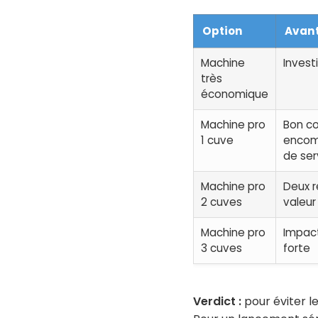
Option
Avan
Machine
Invest
très
économique
Machine pro
Bon co
1 cuve
encom
de ser
Machine pro
Deux r
2 cuves
valeur
Machine pro
Impact
3 cuves
forte
Verdict :
pour éviter le