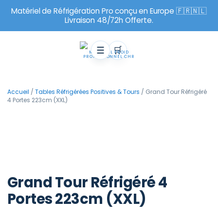
Matériel de Réfrigération Pro conçu en Europe 🇫🇷🇳🇱
Livraison 48/72h Offerte.
☰
🛒
MATÉRIEL FROID
PROFESSIONNEL CHR
VOTRE SÉLECTION
Panier
Accueil
/
Tables Réfrigérées Positives & Tours
/ Grand Tour Réfrigéré
4 Portes 223cm (XXL)
‹
›
Chargement du panier…
TVA déductible avant paiement
‹
›
Paiement par carte, SEPA, Paypal, etc.
Assistance avant et après achat
Garantie 2 ans pièces
Grand Tour Réfrigéré 4
Portes 223cm (XXL)
Commander