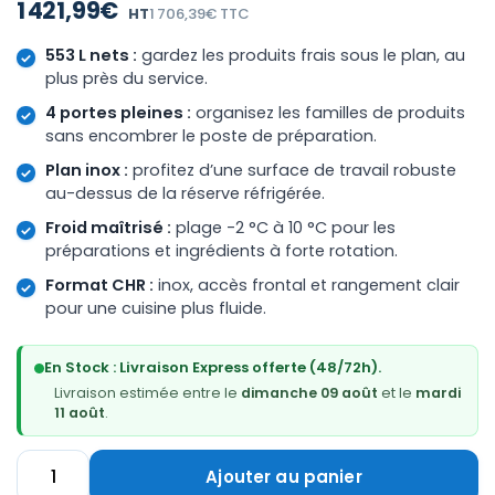
1 421,99€
HT
1 706,39€ TTC
553 L nets :
gardez les produits frais sous le plan, au
plus près du service.
4 portes pleines :
organisez les familles de produits
sans encombrer le poste de préparation.
Plan inox :
profitez d’une surface de travail robuste
au-dessus de la réserve réfrigérée.
Froid maîtrisé :
plage -2 °C à 10 °C pour les
préparations et ingrédients à forte rotation.
Format CHR :
inox, accès frontal et rangement clair
pour une cuisine plus fluide.
En Stock : Livraison Express offerte (48/72h).
Livraison estimée entre le
dimanche 09 août
et le
mardi
11 août
.
Ajouter au panier