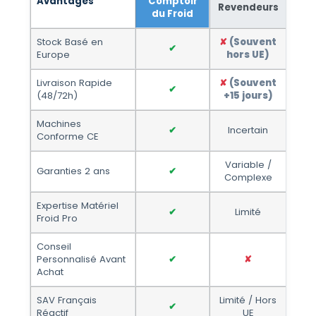
Avantages
Comptoir
Revendeurs
du Froid
Stock Basé en
✘
(Souvent
✔
Europe
hors UE)
Livraison Rapide
✘
(Souvent
✔
(48/72h)
+15 jours)
Machines
✔
Incertain
Conforme CE
Variable /
Garanties 2 ans
✔
Complexe
Expertise Matériel
✔
Limité
Froid Pro
Conseil
Personnalisé Avant
✔
✘
Achat
SAV Français
Limité / Hors
✔
Réactif
UE