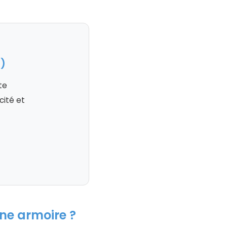
1)
te
cité et
une armoire ?