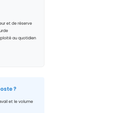
eur et de réserve
ourde
xploité au quotidien
poste ?
ail et le volume