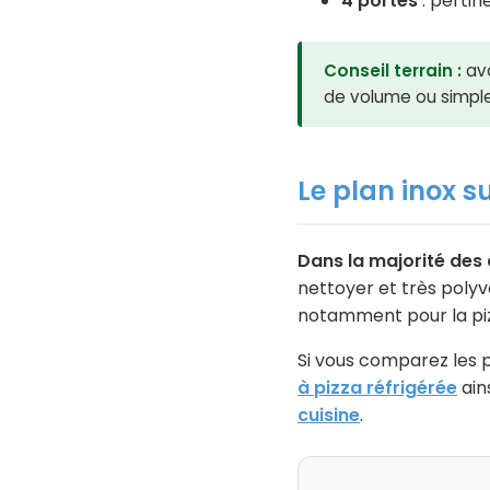
4 portes
: pertin
Conseil terrain :
ava
de volume ou simplem
Le plan inox su
Dans la majorité des c
nettoyer et très polyva
notamment pour la pizz
Si vous comparez les p
à pizza réfrigérée
ain
cuisine
.