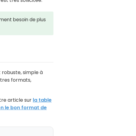
st très sollicitée.
lement besoin de plus
t robuste, simple à
utres formats,
re article sur
la table
lon le bon format de