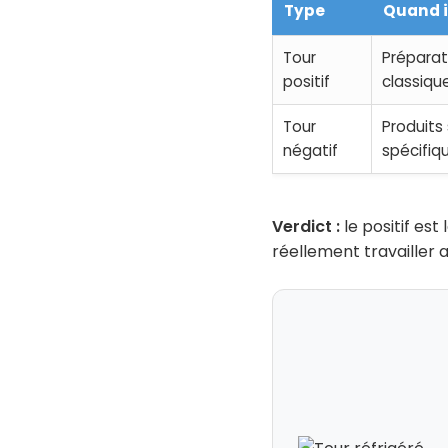
Type
Quand i
Tour
Préparati
positif
classiqu
Tour
Produits
négatif
spécifiq
Verdict :
le positif est
réellement travailler