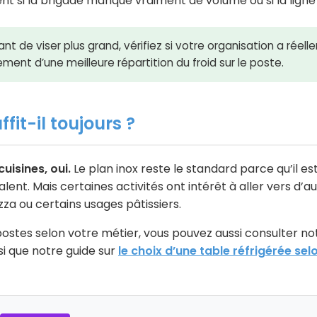
ent si la brigade manque vraiment de volume ou si la ligne e
nt de viser plus grand, vérifiez si votre organisation a réel
ent d’une meilleure répartition du froid sur le poste.
ffit-il toujours ?
uisines, oui.
Le plan inox reste le standard parce qu’il es
lent. Mais certaines activités ont intérêt à aller vers d’a
a ou certains usages pâtissiers.
ostes selon votre métier, vous pouvez aussi consulter not
si que notre guide sur
le choix d’une table réfrigérée se