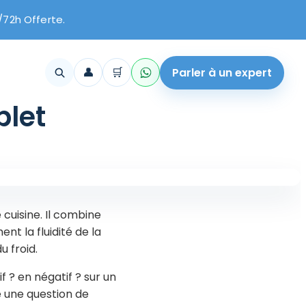
/72h Offerte.
👤
🛒
Parler à un expert
plet
 cuisine. Il combine
nt la fluidité de la
u froid.
if ? en négatif ? sur un
e une question de