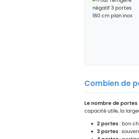
Combien de po
Le nombre de portes c
capacité utile, la lar
2 portes
: bon ch
3 portes
: souven