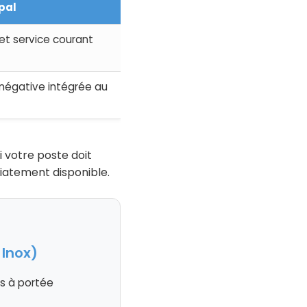
pal
et service courant
négative intégrée au
i votre poste doit
iatement disponible.
 Inox)
és à portée