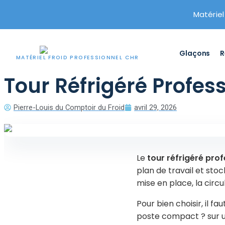
Matériel
Glaçons
R
MATÉRIEL FROID PROFESSIONNEL CHR
Tour Réfrigéré Profes
Aller
VOTRE SÉLECTION
au
×
Panier
contenu
Pierre-Louis du Comptoir du Froid
avril 29, 2026
Chargement du panier…
TVA déductible avant paiement
Le
tour réfrigéré pro
Paiement par carte, SEPA, Paypal, etc.
plan de travail et sto
Assistance avant et après achat
mise en place, la circu
Garantie 2 ans pièces
Pour bien choisir, il fa
poste compact ? sur un
Commander